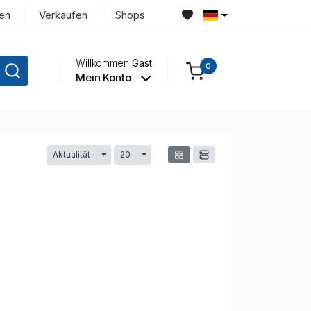
en
Verkaufen
Shops
Willkommen
Gast
0
Mein Konto
Aktualität
20
Dropdown umschalten
Dropdown umschalten