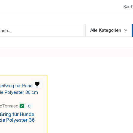
Kauf
roTomaso
0
ßring für Hunde
xie Polyester 36